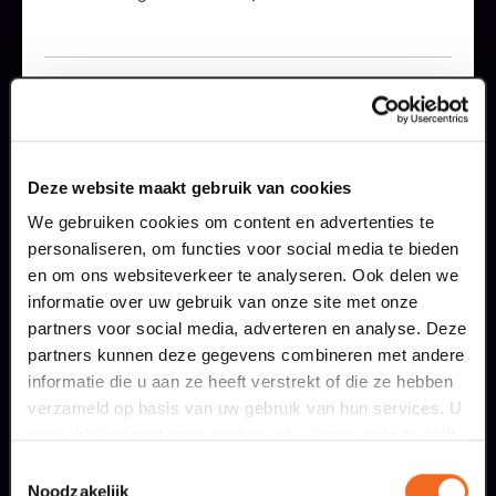
22 jul. 2026
Deze zomer: Maaspoort wordt
Ik wil kaarten kopen voor:
televisiestudio
LEES MEER
dit seizoen
nieuw programma
Van dinsdag 4 tot en met zaterdag 8 augustus
jun-jul-aug
2026-2027
Deze website maakt gebruik van cookies
verandert BACKSTAGE in de set van
Ouwehoeren, de eerste televisieserie van
We gebruiken cookies om content en advertenties te
huisgezelschap Club Lam.
personaliseren, om functies voor social media te bieden
word Vriend! profiteer van voordelen én draag
en om ons websiteverkeer te analyseren. Ook delen we
bij aan:
informatie over uw gebruik van onze site met onze
meer informatie
gratis theater voor kinderen t/m 12 jaar
partners voor social media, adverteren en analyse. Deze
talentontwikkeling en cultuureducatie
partners kunnen deze gegevens combineren met andere
het hele jaar door als eerste op de hoogte van
informatie die u aan ze heeft verstrekt of die ze hebben
bijboekingen
verzameld op basis van uw gebruik van hun services. U
krijg €2 vroegboekkorting per ticket en meer..
gaat akkoord met onze cookies als u onze website blijft
meer info
.
gebruiken.
Toestemmingsselectie
Noodzakelijk