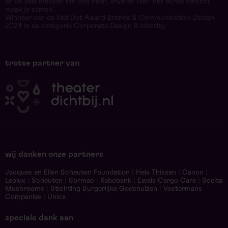
en de vele mensen om ons heen, ervaren hier ‘het echte verschil
maak je samen’.
Winnaar van de Red Dot Award Brands & Communication Design
2024 in de categorie Corporate Design & Identity.
trotse partner van
wij danken onze partners
Jacques en Ellen Scheuten Foundation
|
Hela Thissen
|
Canon
|
Leolux
|
Scheuten
|
Sormac
|
Rabobank
|
Ewals Cargo Care
|
Scelta
Mushrooms
|
Stichting Burgerlijke Godshuizen
|
Vostermans
Companies
|
Unica
speciale dank aan