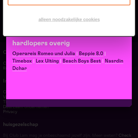
Plien & Bianca
|
René van Meurs
|
Marlon Kicken
|
Rob Scheepers
|
RUNDFUNK
|
Merijn Scholten
alleen noodzakelijke cookies
hardlopers overig
Contact & adres
Operareis Romeo und Julia
|
Beppie 8.0
|
Timebox
|
Lex Uiting
|
Beach Boys Best
|
Nasrdin
Contact
Dchar
Route & Parkeren
Informatie
Over ons
Vacatures
Theatertechniek
Duurzaam ondernemen
Privacy
huisgezelschap
Bij Club Lam mag je onbeschaamd jezelf zijn. Meer weten?
Check