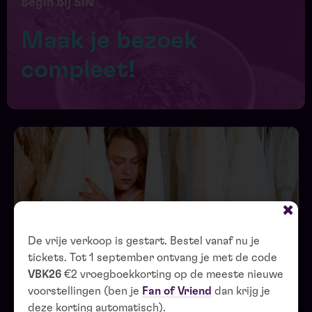
Begin bij SIN
Maak je bezoek
compleet!
De vrije verkoop is gestart. Bestel vanaf nu je
tickets. Tot 1 september ontvang je met de code
VBK26
€2 vroegboekkorting op de meeste nieuwe
voorstellingen (ben je
Fan of Vriend
dan krijg je
deze korting automatisch).